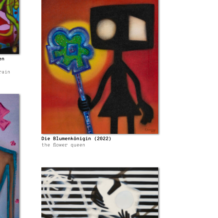
en
rain
Die Blumenkönigin (2022)
the flower queen