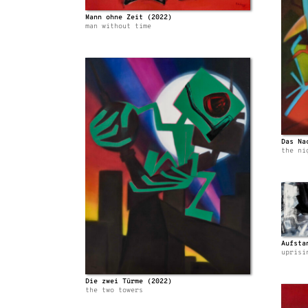
Mann ohne Zeit (2022)
man without time
Das Na
the ni
Aufsta
uprisi
Die zwei Türme (2022)
the two towers