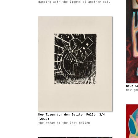
dancing with the lights of another city
Neue G
new go
Der Traum von den letzten Pollen 3/4
(2022)
the dream of the last pollen