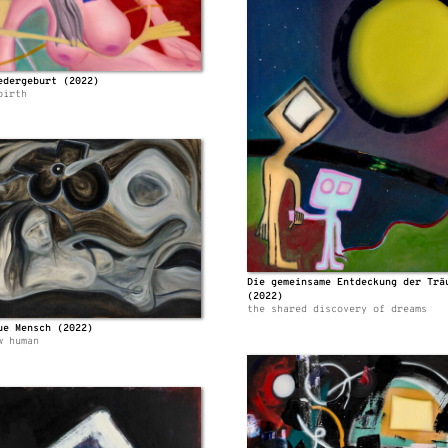
edergeburt (2022)
birth
Die gemeinsame Entdeckung der Trä
(2022)
the shared discovery of dreams
ue Mensch (2022)
w human