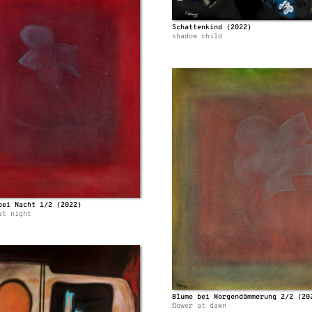
Schattenkind (2022)
shadow child
bei Nacht 1/2 (2022)
at night
Blume bei Morgendämmerung 2/2 (20
flower at dawn