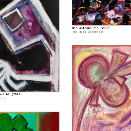
Die Astronautin (2022)
the girl astronaut
nsicht (2022)
sight