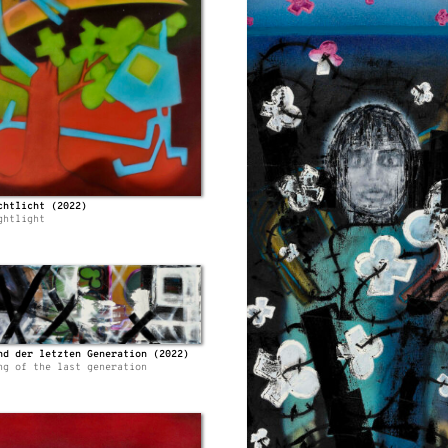
chtlicht (2022)
ghtlight
nd der letzten Generation (2022)
ng of the last generation