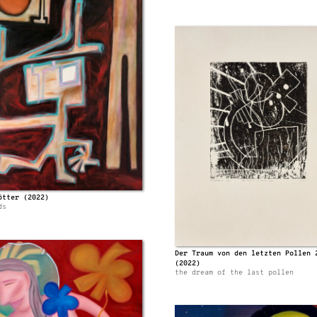
ötter (2022)
ds
Der Traum von den letzten Pollen 
(2022)
the dream of the last pollen