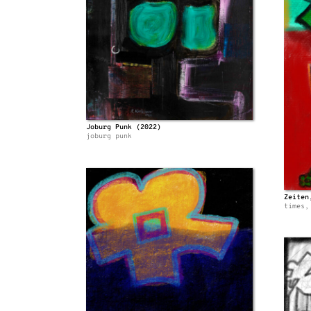
Joburg Punk (2022)
joburg punk
Zeiten
times,