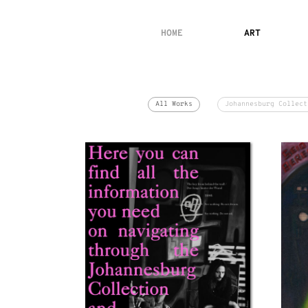
HOME
ART
All Works
Johannesburg Collect