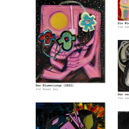
Die Wi
the re
Der Blumenjunge (2022)
the flower boy
Der ne
the ne