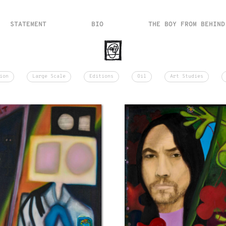
STATEMENT
BIO
THE BOY FROM BEHIND
ion
Large Scale
Editions
Oil
Art Studies