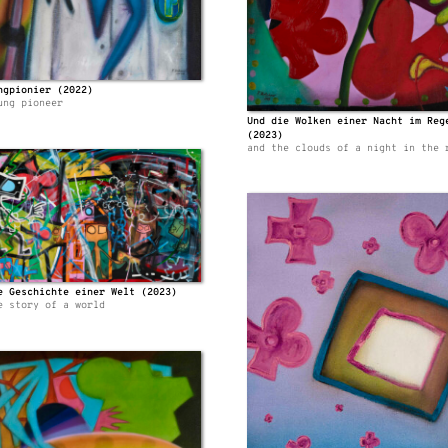
ngpionier (2022)
ung pioneer
Und die Wolken einer Nacht im Reg
(2023)
and the clouds of a night in the 
e Geschichte einer Welt (2023)
e story of a world