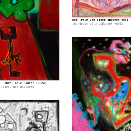
Der Traum von einer anderen Welt 
the dream of a different world
, Jahre, neue Blüten (2023)
 years, new blossoms