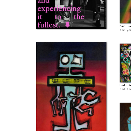
Der Ju
the yo
Und di
and th