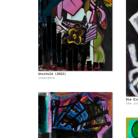
Unschuld (2022)
innocence
Die Ei
the in