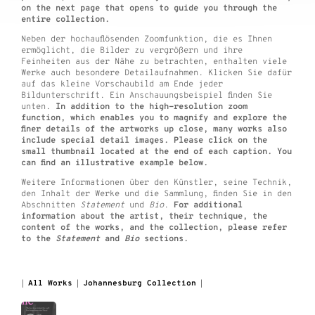
on the next page that opens to guide you through the
entire collection.
Neben der hochauflösenden Zoomfunktion, die es Ihnen
ermöglicht, die Bilder zu vergrößern und ihre
Feinheiten aus der Nähe zu betrachten, enthalten viele
Werke auch besondere Detailaufnahmen. Klicken Sie dafür
auf das kleine Vorschaubild am Ende jeder
Bildunterschrift. Ein Anschauungsbeispiel finden Sie
unten.
In addition to the high-resolution zoom
function, which enables you to magnify and explore the
finer details of the artworks up close, many works also
include special detail images. Please click on the
small thumbnail located at the end of each caption. You
can find an illustrative example below.
Weitere Informationen über den Künstler, seine Technik,
den Inhalt der Werke und die Sammlung, finden Sie in den
Abschnitten
Statement
und
Bio
.
For additional
information about the artist, their technique, the
content of the works, and the collection, please refer
to the
Statement
and
Bio
sections.
All Works
Johannesburg Collection
|
|
|