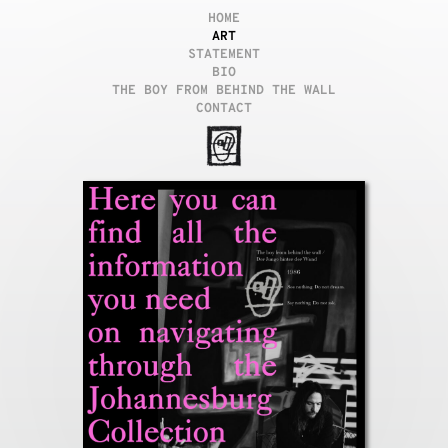
HOME
ART
STATEMENT
BIO
THE BOY FROM BEHIND THE WALL
CONTACT