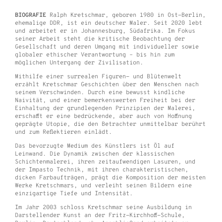
BIOGRAFIE
Ralph Kretschmar, geboren 1980 in Ost-Berlin,
ehemalige DDR, ist ein deutscher Maler. Seit 2020 lebt
und arbeitet er in Johannesburg, Südafrika. Im Fokus
seiner Arbeit steht die kritische Beobachtung der
Gesellschaft und deren Umgang mit individueller sowie
globaler ethischer Verantwortung – bis hin zum
möglichen Untergang der Zivilisation.
Mithilfe einer surrealen Figuren- und Blütenwelt
erzählt Kretschmar Geschichten über den Menschen nach
seinem Verschwinden. Durch eine bewusst kindliche
Naivität, und einer bemerkenswerten Freiheit bei der
Einhaltung der grundlegenden Prinzipien der Malerei,
erschafft er eine bedrückende, aber auch von Hoffnung
geprägte Utopie, die den Betrachter unmittelbar berührt
und zum Reflektieren einlädt.
Das bevorzugte Medium des Künstlers ist Öl auf
Leinwand. Die Dynamik zwischen der klassischen
Schichtenmalerei, ihren zeitaufwendigen Lasuren, und
der Impasto Technik, mit ihren charakteristischen,
dicken Farbaufträgen, prägt die Komposition der meisten
Werke Kretschmars, und verleiht seinen Bildern eine
einzigartige Tiefe und Intensität.
Im Jahr 2003 schloss Kretschmar seine Ausbildung in
Darstellender Kunst an der Fritz-Kirchhoff-Schule,