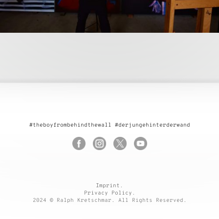
#theboyfrombehindthewall #derjungehinterderwand
Imprint
.
Privacy Policy
.
2024 © Ralph Kretschmar. All Rights Reserved.