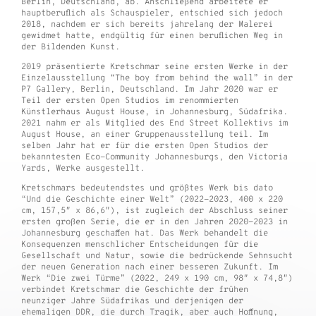
Berlin, Deutschland, ab. Anschließend arbeitete er
hauptberuflich als Schauspieler, entschied sich jedoch
2018, nachdem er sich bereits jahrelang der Malerei
gewidmet hatte, endgültig für einen beruflichen Weg in
der Bildenden Kunst.
2019 präsentierte Kretschmar seine ersten Werke in der
Einzelausstellung “The boy from behind the wall” in der
P7 Gallery, Berlin, Deutschland. Im Jahr 2020 war er
Teil der ersten Open Studios im renommierten
Künstlerhaus August House, in Johannesburg, Südafrika.
2021 nahm er als Mitglied des End Street Kollektivs im
August House, an einer Gruppenausstellung teil. Im
selben Jahr hat er für die ersten Open Studios der
bekanntesten Eco-Community Johannesburgs, den Victoria
Yards, Werke ausgestellt.
Kretschmars bedeutendstes und größtes Werk bis dato
“Und die Geschichte einer Welt” (2022-2023, 400 x 220
cm, 157,5″ x 86,6″), ist zugleich der Abschluss seiner
ersten großen Serie, die er in den Jahren 2020-2023 in
Johannesburg geschaffen hat. Das Werk behandelt die
Konsequenzen menschlicher Entscheidungen für die
Gesellschaft und Natur, sowie die bedrückende Sehnsucht
der neuen Generation nach einer besseren Zukunft. Im
Werk “Die zwei Türme” (2022, 249 x 190 cm, 98″ x 74,8″)
verbindet Kretschmar die Geschichte der frühen
neunziger Jahre Südafrikas und derjenigen der
ehemaligen DDR, die durch Tragik, aber auch Hoffnung,