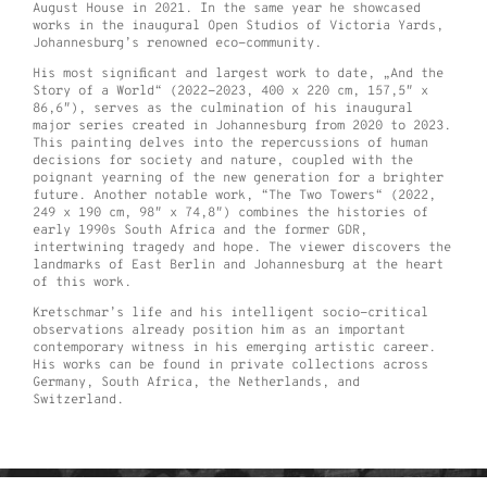
August House in 2021. In the same year he showcased
works in the inaugural Open Studios of Victoria Yards,
Johannesburg’s renowned eco-community.
His most significant and largest work to date, „And the
Story of a World“ (2022-2023, 400 x 220 cm, 157,5″ x
86,6″), serves as the culmination of his inaugural
major series created in Johannesburg from 2020 to 2023.
This painting delves into the repercussions of human
decisions for society and nature, coupled with the
poignant yearning of the new generation for a brighter
future. Another notable work, “The Two Towers“ (2022,
249 x 190 cm, 98″ x 74,8″) combines the histories of
early 1990s South Africa and the former GDR,
intertwining tragedy and hope. The viewer discovers the
landmarks of East Berlin and Johannesburg at the heart
of this work.
Kretschmar’s life and his intelligent socio-critical
observations already position him as an important
contemporary witness in his emerging artistic career.
His works can be found in private collections across
Germany, South Africa, the Netherlands, and
Switzerland.