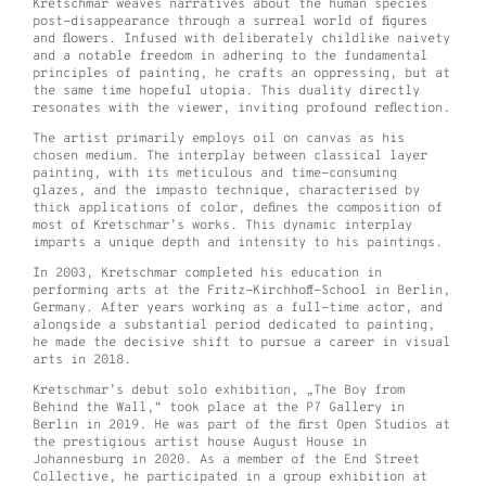
Kretschmar weaves narratives about the human species
post-disappearance through a surreal world of figures
and flowers. Infused with deliberately childlike naivety
and a notable freedom in adhering to the fundamental
principles of painting, he crafts an oppressing, but at
the same time hopeful utopia. This duality directly
resonates with the viewer, inviting profound reflection.
The artist primarily employs oil on canvas as his
chosen medium. The interplay between classical layer
painting, with its meticulous and time-consuming
glazes, and the impasto technique, characterised by
thick applications of color, defines the composition of
most of Kretschmar’s works. This dynamic interplay
imparts a unique depth and intensity to his paintings.
In 2003, Kretschmar completed his education in
performing arts at the Fritz-Kirchhoff-School in Berlin,
Germany. After years working as a full-time actor, and
alongside a substantial period dedicated to painting,
he made the decisive shift to pursue a career in visual
arts in 2018.
Kretschmar’s debut solo exhibition, „The Boy from
Behind the Wall,“ took place at the P7 Gallery in
Berlin in 2019. He was part of the first Open Studios at
the prestigious artist house August House in
Johannesburg in 2020. As a member of the End Street
Collective, he participated in a group exhibition at