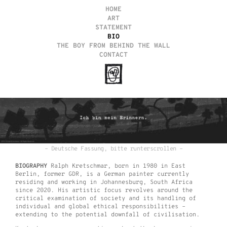
HOME
ART
STATEMENT
BIO
THE BOY FROM BEHIND THE WALL
CONTACT
– Deutsche Fassung, bitte runterscrollen –
BIOGRAPHY
Ralph Kretschmar, born in 1980 in East
Berlin, former GDR, is a German painter currently
residing and working in Johannesburg, South Africa
since 2020. His artistic focus revolves around the
critical examination of society and its handling of
individual and global ethical responsibilities –
extending to the potential downfall of civilisation.