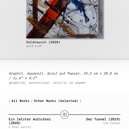
Goldrausch (2020)
gold rush
Graphit, Aquarell, Acryl auf Papier, 29,5 cm x 20,8 cm
/ 11,6″ x 8,2″
graphite, watercolor, acrylic on paper
All Works
Other Works (Selected)
|
|
|
Ein letzter Aufschrei
Der Tunnel (2019)
(2020)
the tunnel
a final outcry